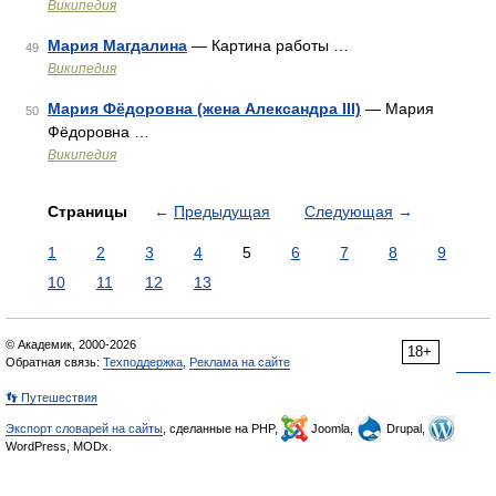
Википедия
Мария Магдалина
— Картина работы …
49
Википедия
Мария Фёдоровна (жена Александра III)
— Мария
50
Фёдоровна …
Википедия
Страницы
←
Предыдущая
Следующая
→
1
2
3
4
5
6
7
8
9
10
11
12
13
© Академик, 2000-2026
18+
Обратная связь:
Техподдержка
,
Реклама на сайте
👣 Путешествия
Экспорт словарей на сайты
, сделанные на PHP,
Joomla,
Drupal,
WordPress, MODx.