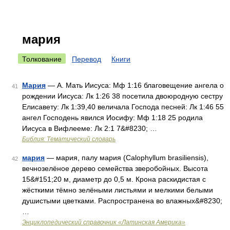
мария
Толкование
Перевод
Книги
Мария
— А. Мать Иисуса: Мф 1:16 благовещение ангела о
41
рождении Иисуса: Лк 1:26 38 посетила двоюродную сестру
Елисавету: Лк 1:39,40 величала Господа песней: Лк 1:46 55
ангел Господень явился Иосифу: Мф 1:18 25 родила
Иисуса в Вифлееме: Лк 2:1 7&#8230; …
Библия: Тематический словарь
мария
— мария, палу мария (Calophyllum brasiliensis),
42
вечнозелёное дерево семейства зверобойных. Высота
15&#151;20 м, диаметр до 0,5 м. Крона раскидистая с
жёсткими тёмно зелёными листьями и мелкими белыми
душистыми цветками. Распространена во влажных&#8230;
…
Энциклопедический справочник «Латинская Америка»