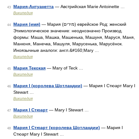
Мария-Антуанетта
— Австрийская Marie Antoinette …
43
Википедия
Мария (имя)
— Мария (מירים) еврейское Род: женский
44
Этимологическое значение: неоднозначно Производ.
формы: Маша, Машка, Машенька, Машуня, Маруся, Маня,
Манюня, Манечка, Машуля, Марусенька, Марусёнок.
Иноязычные аналоги: англ.&#160;Mary …
Википедия
Мария Текская
— Mary of Teck …
45
Википедия
Мария I (королева Шотландии)
— Мария I Стюарт Mary I
46
Stewart …
Википедия
Мария I Стюарт
— Mary I Stewart …
47
Википедия
Мария I Стюарт (королева Шотландии)
— Мария I
48
Стюарт Mary I Stewart …